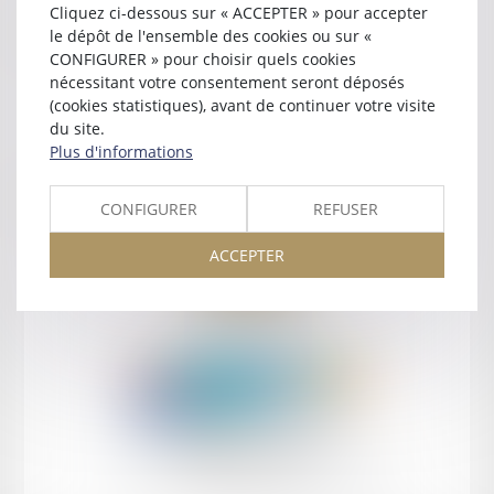
Cliquez ci-dessous sur « ACCEPTER » pour accepter
Contact
le dépôt de l'ensemble des cookies ou sur «
CONFIGURER » pour choisir quels cookies
nécessitant votre consentement seront déposés
(cookies statistiques), avant de continuer votre visite
du site.
Plus d'informations
Retour
CONFIGURER
REFUSER
ACCEPTER
Retour
Honoraires
Mentions légales
Plan du site
amicale AA -COvea
11 Place des Cinq Martyrs du Lycée Buffon, 75014 PARIS