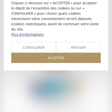
Cliquez ci-dessous sur « ACCEPTER » pour accepter
Contact
le dépôt de l'ensemble des cookies ou sur «
CONFIGURER » pour choisir quels cookies
nécessitant votre consentement seront déposés
(cookies statistiques), avant de continuer votre visite
du site.
Plus d'informations
Retour
CONFIGURER
REFUSER
ACCEPTER
Retour
Honoraires
Mentions légales
Plan du site
amicale AA -COvea
11 Place des Cinq Martyrs du Lycée Buffon, 75014 PARIS