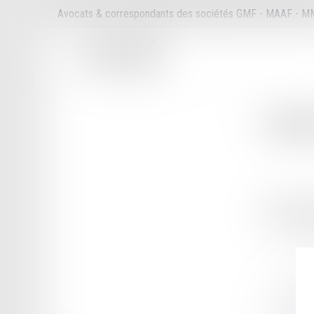
Avocats & correspondants des sociétés GMF - MAAF - 
Cabi
ZI DE JARR
97122 BAI