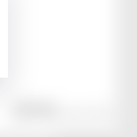
amicale AA -COvea
11 Place des Cinq Martyrs du Lycée Buffon, 75014 PARIS
Tél :