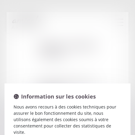
Cabinet
:
ROBARD
CAROLE
3 BD DE LA LEGION D HONNEUR LE
MONTE CRISTO
Information sur les cookies
44604 ST NAZAIRE
Nous avons recours à des cookies techniques pour
assurer le bon fonctionnement du site, nous
utilisons également des cookies soumis à votre
consentement pour collecter des statistiques de
visite.