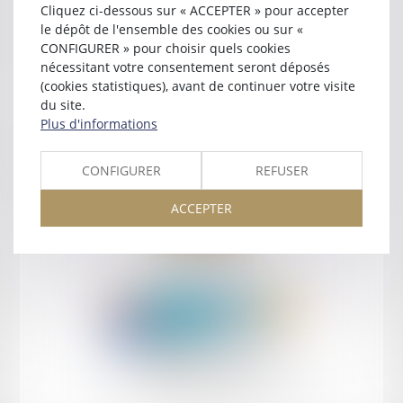
Cliquez ci-dessous sur « ACCEPTER » pour accepter
Contact
le dépôt de l'ensemble des cookies ou sur «
CONFIGURER » pour choisir quels cookies
nécessitant votre consentement seront déposés
(cookies statistiques), avant de continuer votre visite
du site.
Plus d'informations
Retour
CONFIGURER
REFUSER
ACCEPTER
Retour
Honoraires
Mentions légales
Plan du site
amicale AA -COvea
11 Place des Cinq Martyrs du Lycée Buffon, 75014 PARIS