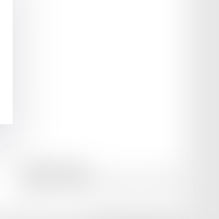
amicale AA -COvea
11 Place des Cinq Martyrs du Lycée Buffon, 75014 PARIS
Tél :