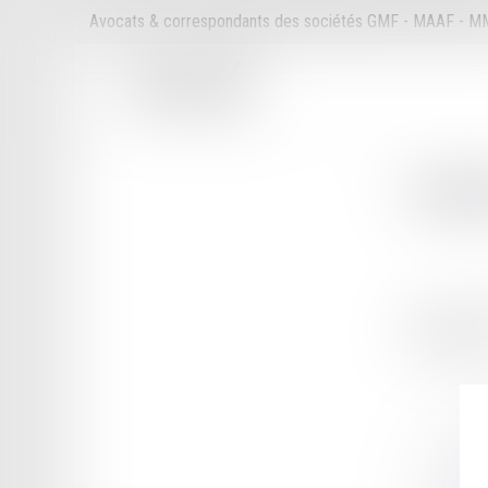
Avocats & correspondants des sociétés GMF - MAAF - 
Cabi
229 BOULE
75014 PAR