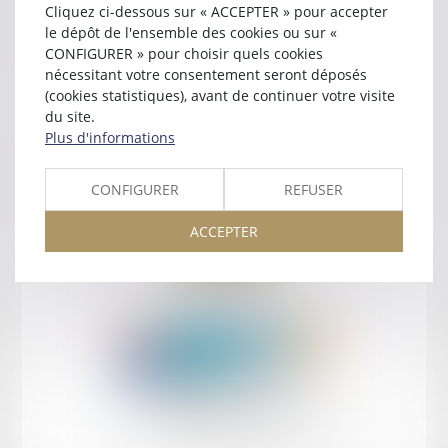
Cliquez ci-dessous sur « ACCEPTER » pour accepter
Contact
le dépôt de l'ensemble des cookies ou sur «
CONFIGURER » pour choisir quels cookies
nécessitant votre consentement seront déposés
(cookies statistiques), avant de continuer votre visite
du site.
Plus d'informations
Retour
CONFIGURER
REFUSER
ACCEPTER
Retour
Honoraires
Mentions légales
Plan du site
amicale AA -COvea
11 Place des Cinq Martyrs du Lycée Buffon, 75014 PARIS