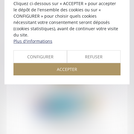
Cliquez ci-dessous sur « ACCEPTER » pour accepter
Contact
le dépôt de l'ensemble des cookies ou sur «
CONFIGURER » pour choisir quels cookies
nécessitant votre consentement seront déposés
(cookies statistiques), avant de continuer votre visite
du site.
Plus d'informations
Retour
CONFIGURER
REFUSER
ACCEPTER
Retour
Honoraires
Mentions légales
Plan du site
amicale AA -COvea
11 Place des Cinq Martyrs du Lycée Buffon, 75014 PARIS