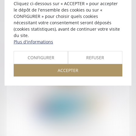
Cliquez ci-dessous sur « ACCEPTER » pour accepter
Contact
le dépôt de l'ensemble des cookies ou sur «
CONFIGURER » pour choisir quels cookies
nécessitant votre consentement seront déposés
(cookies statistiques), avant de continuer votre visite
du site.
Plus d'informations
Retour
CONFIGURER
REFUSER
ACCEPTER
Retour
Honoraires
Mentions légales
Plan du site
amicale AA -COvea
11 Place des Cinq Martyrs du Lycée Buffon, 75014 PARIS