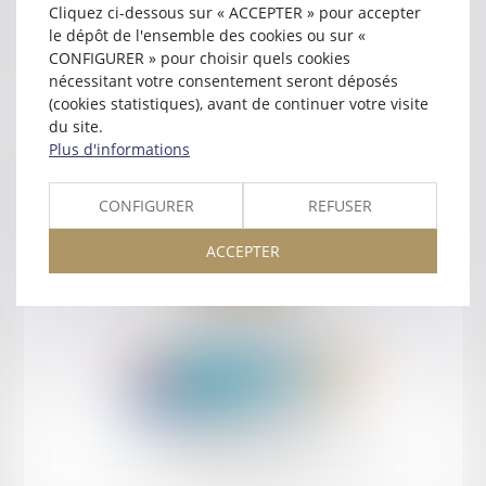
Cliquez ci-dessous sur « ACCEPTER » pour accepter
Contact
le dépôt de l'ensemble des cookies ou sur «
CONFIGURER » pour choisir quels cookies
nécessitant votre consentement seront déposés
(cookies statistiques), avant de continuer votre visite
du site.
Plus d'informations
Retour
CONFIGURER
REFUSER
ACCEPTER
Retour
Honoraires
Mentions légales
Plan du site
amicale AA -COvea
11 Place des Cinq Martyrs du Lycée Buffon, 75014 PARIS