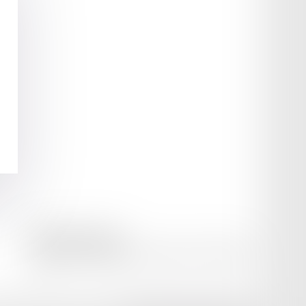
amicale AA -COvea
11 Place des Cinq Martyrs du Lycée Buffon, 75014 PARIS
Tél :