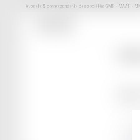
Avocats & correspondants des sociétés GMF - MAAF - 
Cabi
35 RUE DU
29210 BRE