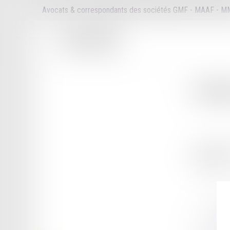
Avocats & correspondants des sociétés GMF - MAAF - 
Cabi
53 AVENUE
79000 NIO