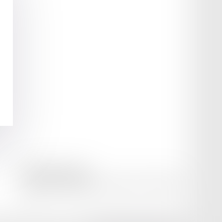
amicale AA -COvea
11 Place des Cinq Martyrs du Lycée Buffon, 75014 PARIS
Tél :