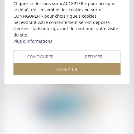
Cliquez ci-dessous sur « ACCEPTER » pour accepter
Contact
le dépôt de l'ensemble des cookies ou sur «
CONFIGURER » pour choisir quels cookies
nécessitant votre consentement seront déposés
(cookies statistiques), avant de continuer votre visite
du site.
Plus d'informations
Retour
CONFIGURER
REFUSER
ACCEPTER
Retour
Honoraires
Mentions légales
Plan du site
amicale AA -COvea
11 Place des Cinq Martyrs du Lycée Buffon, 75014 PARIS