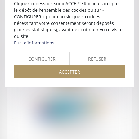
Cliquez ci-dessous sur « ACCEPTER » pour accepter
Contact
le dépôt de l'ensemble des cookies ou sur «
CONFIGURER » pour choisir quels cookies
nécessitant votre consentement seront déposés
(cookies statistiques), avant de continuer votre visite
du site.
Plus d'informations
Retour
CONFIGURER
REFUSER
ACCEPTER
Retour
Honoraires
Mentions légales
Plan du site
amicale AA -COvea
11 Place des Cinq Martyrs du Lycée Buffon, 75014 PARIS