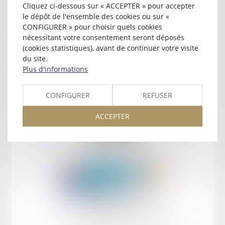
Cliquez ci-dessous sur « ACCEPTER » pour accepter
Contact
le dépôt de l'ensemble des cookies ou sur «
CONFIGURER » pour choisir quels cookies
nécessitant votre consentement seront déposés
(cookies statistiques), avant de continuer votre visite
du site.
Plus d'informations
Retour
CONFIGURER
REFUSER
ACCEPTER
Retour
Honoraires
Mentions légales
Plan du site
amicale AA -COvea
11 Place des Cinq Martyrs du Lycée Buffon, 75014 PARIS