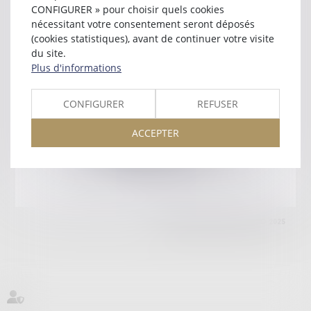
38000 GRENOBLE
CONFIGURER » pour choisir quels cookies
Tél :
04 76 87 78 36
nécessitant votre consentement seront déposés
(cookies statistiques), avant de continuer votre visite
Retour
du site.
Plus d'informations
Honoraires
Mentions légales
Plan du site
CONFIGURER
REFUSER
ACCEPTER
amicale AA -COvea
11 Place des Cinq Martyrs du Lycée Buffon, 75014 PARIS
Tél :
SEPTEO DIGITAL & SERVICES © 2025