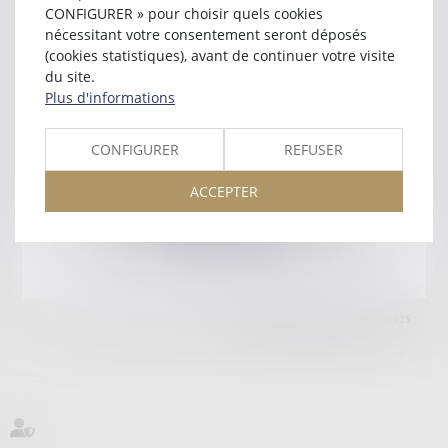
34080 MONTPELLIER
CONFIGURER » pour choisir quels cookies
Tél :
04 67 06 87 87
nécessitant votre consentement seront déposés
(cookies statistiques), avant de continuer votre visite
Retour
du site.
Plus d'informations
Honoraires
Mentions légales
Plan du site
CONFIGURER
REFUSER
ACCEPTER
amicale AA -COvea
11 Place des Cinq Martyrs du Lycée Buffon, 75014 PARIS
Tél :
SEPTEO DIGITAL & SERVICES © 2025