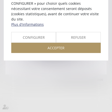
77100 MEAUX
CONFIGURER » pour choisir quels cookies
Tél :
01 60 09 99 60
nécessitant votre consentement seront déposés
(cookies statistiques), avant de continuer votre visite
Retour
du site.
Plus d'informations
Honoraires
Mentions légales
Plan du site
CONFIGURER
REFUSER
ACCEPTER
amicale AA -COvea
11 Place des Cinq Martyrs du Lycée Buffon, 75014 PARIS
Tél :
SEPTEO DIGITAL & SERVICES © 2025