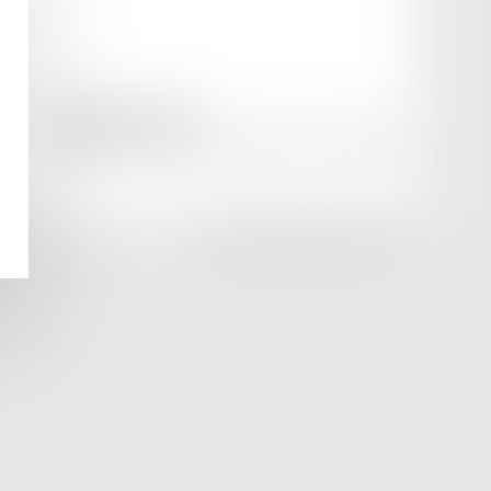
amicale AA -COvea
11 Place des Cinq Martyrs du Lycée Buffon, 75014 PARIS
Tél :
SEPTEO DIGITAL & SERVICES © 2025