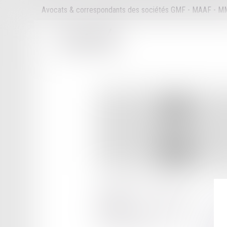
Avocats & correspondants des sociétés GMF - MAAF - 
6 AVENUE DES ALLOBROGES
CS 30051
74202 THONON LES BAINS