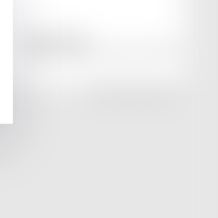
amicale AA -COvea
11 Place des Cinq Martyrs du Lycée Buffon, 75014 PARIS
Tél :
SEPTEO DIGITAL & SERVICES © 2025