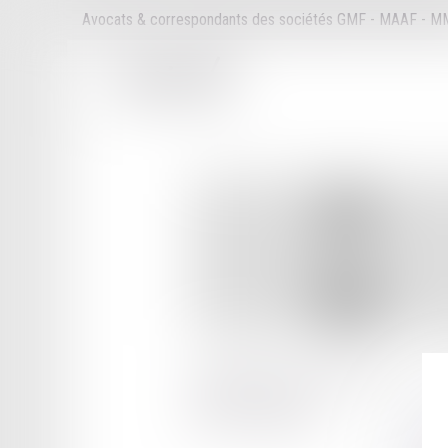
Avocats & correspondants des sociétés GMF - MAAF - 
25 AVENUE DE LA LIBERATION
42000 ST ETIENNE
Tél :
04 77 32 30 31