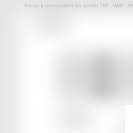
Avocats & correspondants des sociétés GMF - MAAF - 
67 RUE BRETEUIL
13006 MARSEILLE
Tél :
04 91 33 05 99