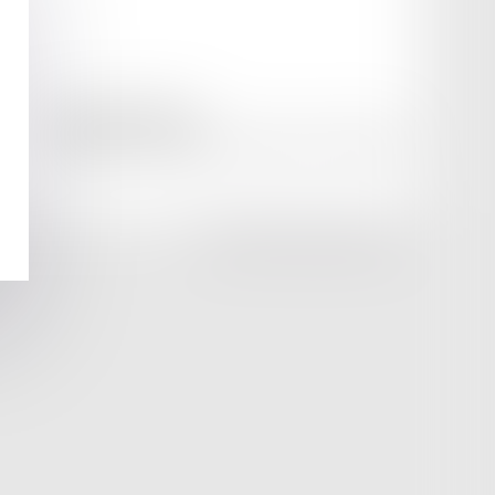
amicale AA -COvea
11 Place des Cinq Martyrs du Lycée Buffon, 75014 PARIS
Tél :
SEPTEO DIGITAL & SERVICES © 2025