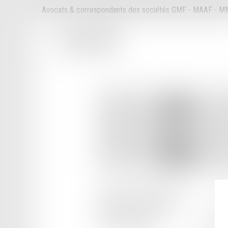
Avocats & correspondants des sociétés GMF - MAAF - 
1 PLACE DU CENTENAIRE
IMMEUBLE LE MERIDIEN
73000 CHAMBERY