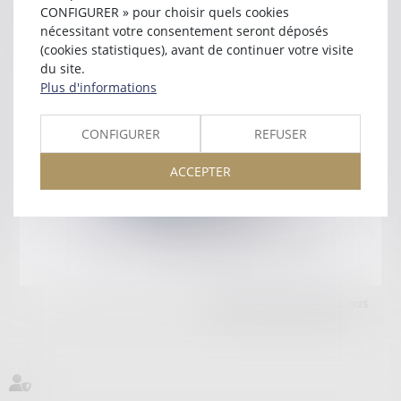
RESIDENCE MEDITERRANEE GRAND ARC
CONFIGURER » pour choisir quels cookies
66000 PERPIGNAN
nécessitant votre consentement seront déposés
Tél :
04 68 34 60 89
(cookies statistiques), avant de continuer votre visite
du site.
Retour
Plus d'informations
CONFIGURER
REFUSER
Honoraires
Mentions légales
Plan du site
ACCEPTER
amicale AA -COvea
11 Place des Cinq Martyrs du Lycée Buffon, 75014 PARIS
Tél :
SEPTEO DIGITAL & SERVICES © 2025