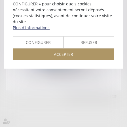
RESIDENCE MONTAUBAN
CONFIGURER » pour choisir quels cookies
72000 LE MANS
nécessitant votre consentement seront déposés
Tél :
02 43 27 74 78
(cookies statistiques), avant de continuer votre visite
du site.
Retour
Plus d'informations
CONFIGURER
REFUSER
Honoraires
Mentions légales
Plan du site
ACCEPTER
amicale AA -COvea
11 Place des Cinq Martyrs du Lycée Buffon, 75014 PARIS
Tél :
SEPTEO DIGITAL & SERVICES © 2025