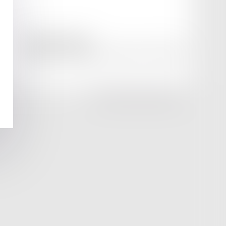
amicale AA -COvea
11 Place des Cinq Martyrs du Lycée Buffon, 75014 PARIS
Tél :
SEPTEO DIGITAL & SERVICES © 2025