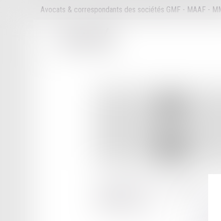
Avocats & correspondants des sociétés GMF - MAAF - 
107 BOULEVARD SAINT GERMAIN
75006 PARIS
Tél :
01 89 16 46 36