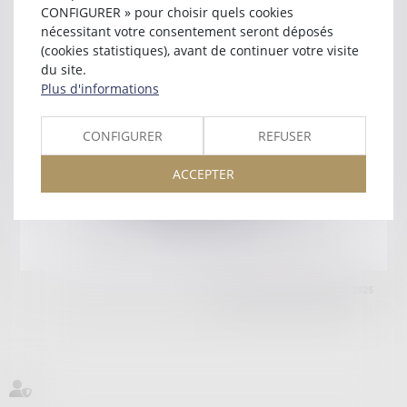
12005 RODEZ CEDEX
CONFIGURER » pour choisir quels cookies
Tél :
05 65 68 15 26
nécessitant votre consentement seront déposés
(cookies statistiques), avant de continuer votre visite
Retour
du site.
Plus d'informations
Honoraires
Mentions légales
Plan du site
CONFIGURER
REFUSER
ACCEPTER
amicale AA -COvea
11 Place des Cinq Martyrs du Lycée Buffon, 75014 PARIS
Tél :
SEPTEO DIGITAL & SERVICES © 2025