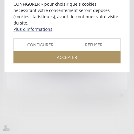
53200 CHATEAU GONTIER SUR MAYENN
CONFIGURER » pour choisir quels cookies
Tél :
02 43 07 34 95
nécessitant votre consentement seront déposés
(cookies statistiques), avant de continuer votre visite
Retour
du site.
Plus d'informations
Honoraires
Mentions légales
Plan du site
CONFIGURER
REFUSER
ACCEPTER
amicale AA -COvea
11 Place des Cinq Martyrs du Lycée Buffon, 75014 PARIS
Tél :
SEPTEO DIGITAL & SERVICES © 2025