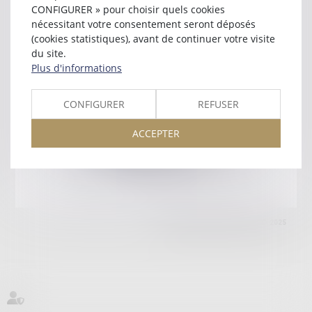
89000 AUXERRE
CONFIGURER » pour choisir quels cookies
Tél :
03 86 72 09 80
nécessitant votre consentement seront déposés
(cookies statistiques), avant de continuer votre visite
Retour
du site.
Plus d'informations
Honoraires
Mentions légales
Plan du site
CONFIGURER
REFUSER
ACCEPTER
amicale AA -COvea
11 Place des Cinq Martyrs du Lycée Buffon, 75014 PARIS
Tél :
SEPTEO DIGITAL & SERVICES © 2025