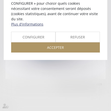
CP G20
CONFIGURER » pour choisir quels cookies
84000 AVIGNON
nécessitant votre consentement seront déposés
Tél :
04 90 86 95 91
(cookies statistiques), avant de continuer votre visite
du site.
Retour
Plus d'informations
CONFIGURER
REFUSER
Honoraires
Mentions légales
Plan du site
ACCEPTER
amicale AA -COvea
11 Place des Cinq Martyrs du Lycée Buffon, 75014 PARIS
Tél :
SEPTEO DIGITAL & SERVICES © 2025