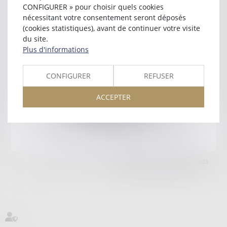
10000 TROYES
CONFIGURER » pour choisir quels cookies
Tél :
03 25 73 31 21
nécessitant votre consentement seront déposés
(cookies statistiques), avant de continuer votre visite
Retour
du site.
Plus d'informations
Honoraires
Mentions légales
Plan du site
CONFIGURER
REFUSER
ACCEPTER
amicale AA -COvea
11 Place des Cinq Martyrs du Lycée Buffon, 75014 PARIS
Tél :
SEPTEO DIGITAL & SERVICES © 2025