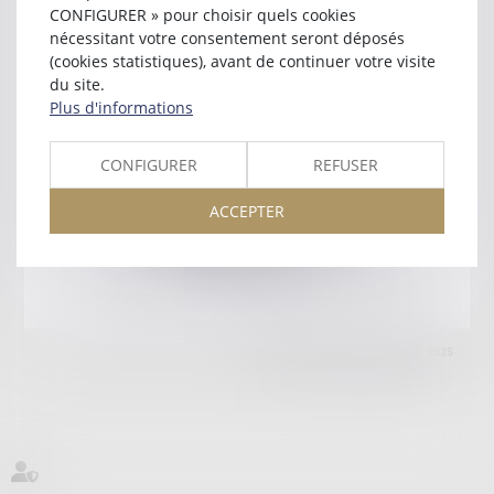
59500 DOUAI
CONFIGURER » pour choisir quels cookies
Tél :
03 27 88 94 77
nécessitant votre consentement seront déposés
(cookies statistiques), avant de continuer votre visite
Retour
du site.
Plus d'informations
Honoraires
Mentions légales
Plan du site
CONFIGURER
REFUSER
ACCEPTER
amicale AA -COvea
11 Place des Cinq Martyrs du Lycée Buffon, 75014 PARIS
Tél :
SEPTEO DIGITAL & SERVICES © 2025