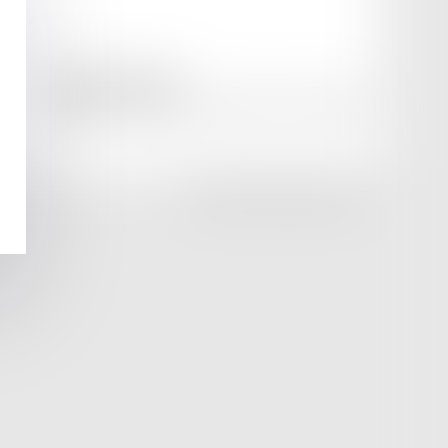
amicale AA -COvea
11 Place des Cinq Martyrs du Lycée Buffon, 75014 PARIS
Tél :
SEPTEO DIGITAL & SERVICES © 2025