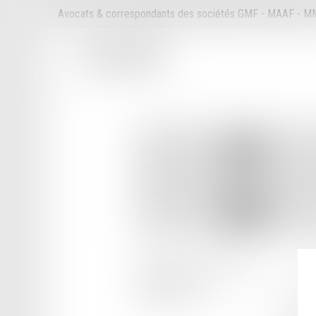
Avocats & correspondants des sociétés GMF - MAAF - 
15 QUAI FELIX MARECHAL
57000 METZ
Tél :
03 87 75 14 71