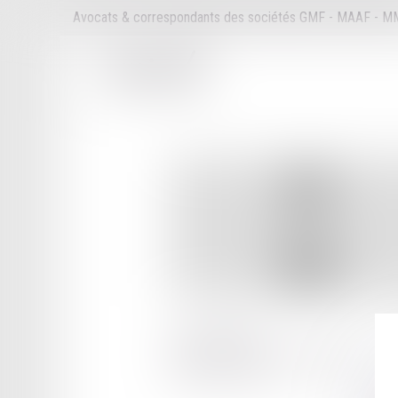
Avocats & correspondants des sociétés GMF - MAAF - 
2 RUE DUVIVIER
08000 CHARLEVILLE MEZIERES
Tél :
03 24 37 01 12