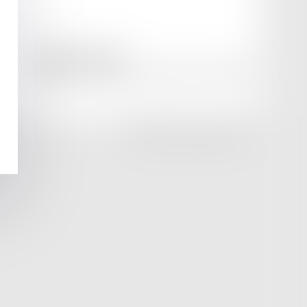
amicale AA -COvea
11 Place des Cinq Martyrs du Lycée Buffon, 75014 PARIS
Tél :
SEPTEO DIGITAL & SERVICES © 2025