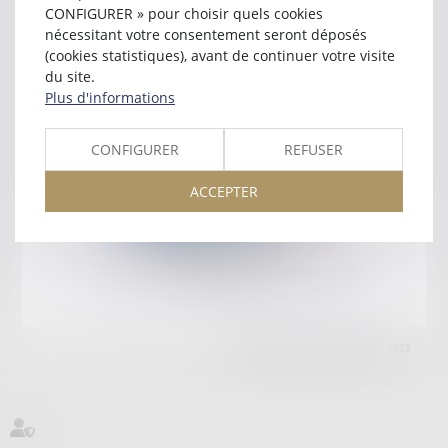
CONFIGURER » pour choisir quels cookies
9 AVENUE DE LA GRANDE ARMEE
nécessitant votre consentement seront déposés
75116 PARIS
(cookies statistiques), avant de continuer votre visite
Tél :
01 45 00 19 12
du site.
Retour
Plus d'informations
CONFIGURER
REFUSER
Honoraires
Mentions légales
Plan du site
ACCEPTER
amicale AA -COvea
11 Place des Cinq Martyrs du Lycée Buffon, 75014 PARIS
Tél :
SEPTEO DIGITAL & SERVICES © 2025