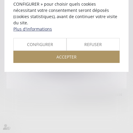
14000 CAEN
CONFIGURER » pour choisir quels cookies
Tél :
02 31 15 22 00
nécessitant votre consentement seront déposés
(cookies statistiques), avant de continuer votre visite
Retour
du site.
Plus d'informations
Honoraires
Mentions légales
Plan du site
CONFIGURER
REFUSER
ACCEPTER
amicale AA -COvea
11 Place des Cinq Martyrs du Lycée Buffon, 75014 PARIS
Tél :
SEPTEO DIGITAL & SERVICES © 2025