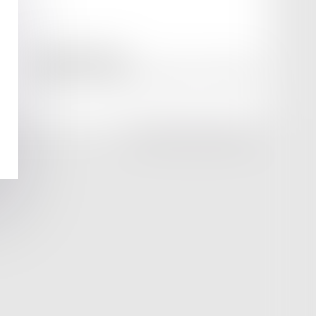
amicale AA -COvea
11 Place des Cinq Martyrs du Lycée Buffon, 75014 PARIS
Tél :
SEPTEO DIGITAL & SERVICES © 2025