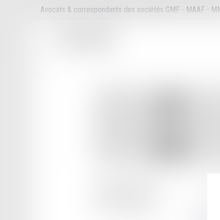
Avocats & correspondants des sociétés GMF - MAAF - 
18 RUE VICTOR HUGO
24000 PERIGUEUX
Tél :
05 53 08 06 40