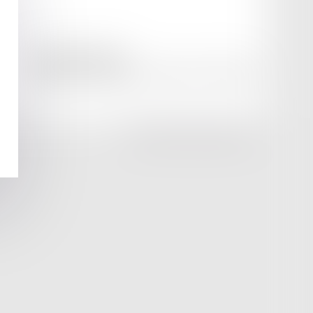
amicale AA -COvea
11 Place des Cinq Martyrs du Lycée Buffon, 75014 PARIS
Tél :
SEPTEO DIGITAL & SERVICES © 2025