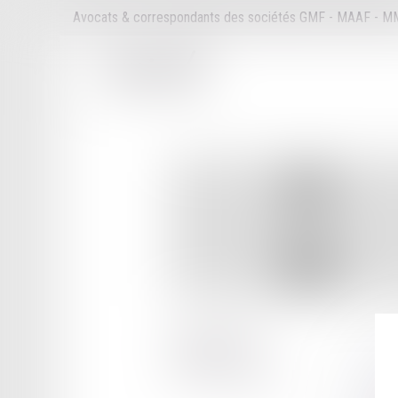
Avocats & correspondants des sociétés GMF - MAAF - 
96 RUE DE RIVOLI
75004 PARIS
Tél :
01 44 49 00 85