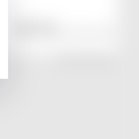
amicale AA -COvea
11 Place des Cinq Martyrs du Lycée Buffon, 75014 PARIS
Tél :
SEPTEO DIGITAL & SERVICES © 2025