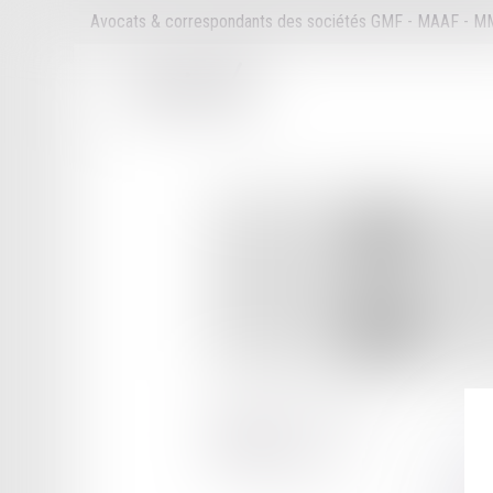
Avocats & correspondants des sociétés GMF - MAAF - 
36 RUE DE THIONVILLE
59800 LILLE
Tél :
03 28 52 36 36