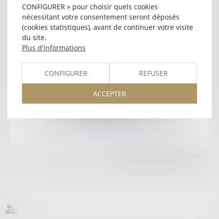
83000 TOULON
CONFIGURER » pour choisir quels cookies
Tél :
04 94 93 64 64
nécessitant votre consentement seront déposés
(cookies statistiques), avant de continuer votre visite
Retour
du site.
Plus d'informations
Honoraires
Mentions légales
Plan du site
CONFIGURER
REFUSER
ACCEPTER
amicale AA -COvea
11 Place des Cinq Martyrs du Lycée Buffon, 75014 PARIS
Tél :
SEPTEO DIGITAL & SERVICES © 2025