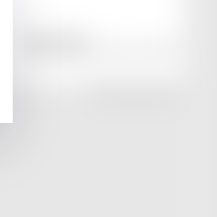
amicale AA -COvea
11 Place des Cinq Martyrs du Lycée Buffon, 75014 PARIS
Tél :
SEPTEO DIGITAL & SERVICES © 2025