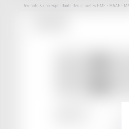
Avocats & correspondants des sociétés GMF - MAAF - 
114 RUE VENDOME
69006 LYON
Tél :
04 78 71 00 32