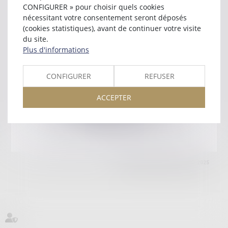
51000 CHALONS EN CHAMPAGNE
CONFIGURER » pour choisir quels cookies
Tél :
03 26 64 15 15
nécessitant votre consentement seront déposés
(cookies statistiques), avant de continuer votre visite
Retour
du site.
Plus d'informations
Honoraires
Mentions légales
Plan du site
CONFIGURER
REFUSER
ACCEPTER
amicale AA -COvea
11 Place des Cinq Martyrs du Lycée Buffon, 75014 PARIS
Tél :
SEPTEO DIGITAL & SERVICES © 2025