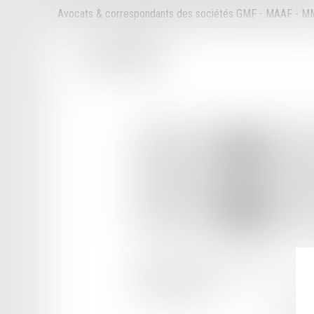
Avocats & correspondants des sociétés GMF - MAAF - 
39 AVENUE DES PROMENADES
22000 ST BRIEUC
Tél :
02 96 61 73 01