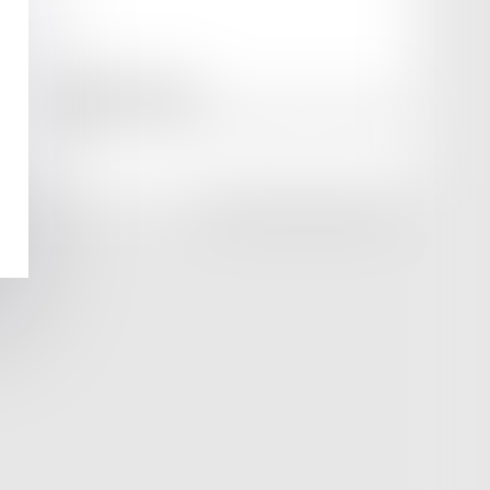
amicale AA -COvea
11 Place des Cinq Martyrs du Lycée Buffon, 75014 PARIS
Tél :
SEPTEO DIGITAL & SERVICES © 2025