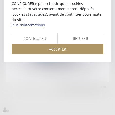
CS 40704
CONFIGURER » pour choisir quels cookies
34535 BEZIERS
nécessitant votre consentement seront déposés
Tél :
04 67 28 31 69
(cookies statistiques), avant de continuer votre visite
du site.
Retour
Plus d'informations
CONFIGURER
REFUSER
Honoraires
Mentions légales
Plan du site
ACCEPTER
amicale AA -COvea
11 Place des Cinq Martyrs du Lycée Buffon, 75014 PARIS
Tél :
SEPTEO DIGITAL & SERVICES © 2025