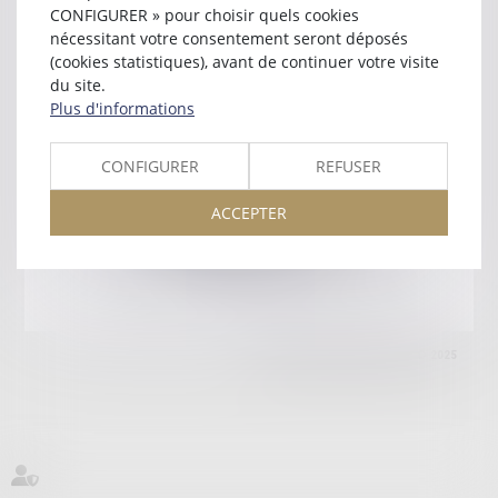
49100 ANGERS
CONFIGURER » pour choisir quels cookies
Tél :
02 41 87 35 00
nécessitant votre consentement seront déposés
(cookies statistiques), avant de continuer votre visite
Retour
du site.
Plus d'informations
Honoraires
Mentions légales
Plan du site
CONFIGURER
REFUSER
ACCEPTER
amicale AA -COvea
11 Place des Cinq Martyrs du Lycée Buffon, 75014 PARIS
Tél :
SEPTEO DIGITAL & SERVICES © 2025