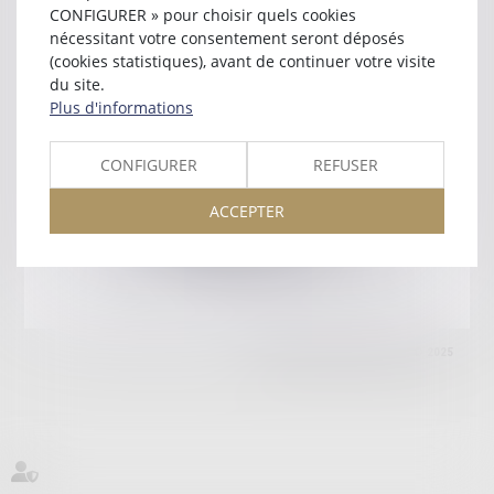
40000 MONT DE MARSAN
CONFIGURER » pour choisir quels cookies
Tél :
05 58 75 68 00
nécessitant votre consentement seront déposés
(cookies statistiques), avant de continuer votre visite
Retour
du site.
Plus d'informations
Honoraires
Mentions légales
Plan du site
CONFIGURER
REFUSER
ACCEPTER
amicale AA -COvea
11 Place des Cinq Martyrs du Lycée Buffon, 75014 PARIS
Tél :
SEPTEO DIGITAL & SERVICES © 2025