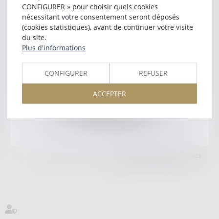
75008 PARIS
CONFIGURER » pour choisir quels cookies
Tél :
01 45 63 18 10
nécessitant votre consentement seront déposés
(cookies statistiques), avant de continuer votre visite
Retour
du site.
Plus d'informations
Honoraires
Mentions légales
Plan du site
CONFIGURER
REFUSER
ACCEPTER
amicale AA -COvea
11 Place des Cinq Martyrs du Lycée Buffon, 75014 PARIS
Tél :
SEPTEO DIGITAL & SERVICES © 2025