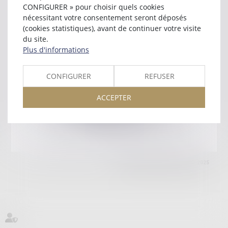
35409 ST MALO
CONFIGURER » pour choisir quels cookies
Tél :
02 99 40 87 78
nécessitant votre consentement seront déposés
(cookies statistiques), avant de continuer votre visite
Retour
du site.
Plus d'informations
Honoraires
Mentions légales
Plan du site
CONFIGURER
REFUSER
ACCEPTER
amicale AA -COvea
11 Place des Cinq Martyrs du Lycée Buffon, 75014 PARIS
Tél :
SEPTEO DIGITAL & SERVICES © 2025