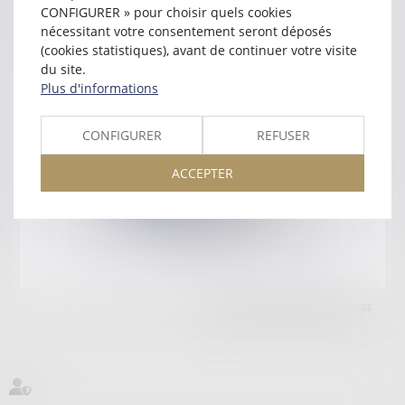
RESIDENCE MEDITERRANEE GRAND ARC
CONFIGURER » pour choisir quels cookies
66000 PERPIGNAN
nécessitant votre consentement seront déposés
Tél :
04 68 34 60 89
(cookies statistiques), avant de continuer votre visite
du site.
Retour
Plus d'informations
CONFIGURER
REFUSER
Honoraires
Mentions légales
Plan du site
ACCEPTER
amicale AA -COvea
11 Place des Cinq Martyrs du Lycée Buffon, 75014 PARIS
Tél :
SEPTEO DIGITAL & SERVICES © 2025