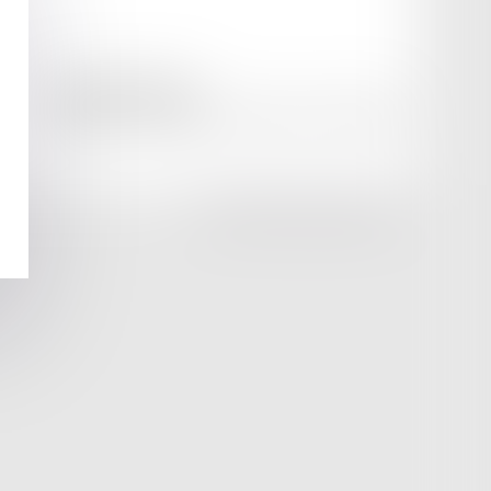
amicale AA -COvea
11 Place des Cinq Martyrs du Lycée Buffon, 75014 PARIS
Tél :
SEPTEO DIGITAL & SERVICES © 2025