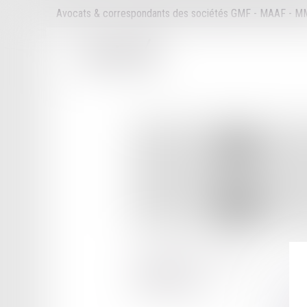
Avocats & correspondants des sociétés GMF - MAAF - 
7 PLACE AUGUSTE DUBOIS
21000 DIJON
Tél :
03 80 67 64 16