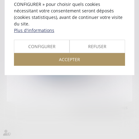
CONFIGURER » pour choisir quels cookies
9 BD GEORGES CLEMENCEAU
nécessitant votre consentement seront déposés
83002 DRAGUIGNAN
(cookies statistiques), avant de continuer votre visite
Tél :
04 94 50 43 43
du site.
Retour
Plus d'informations
CONFIGURER
REFUSER
Honoraires
Mentions légales
Plan du site
ACCEPTER
amicale AA -COvea
11 Place des Cinq Martyrs du Lycée Buffon, 75014 PARIS
Tél :
SEPTEO DIGITAL & SERVICES © 2025