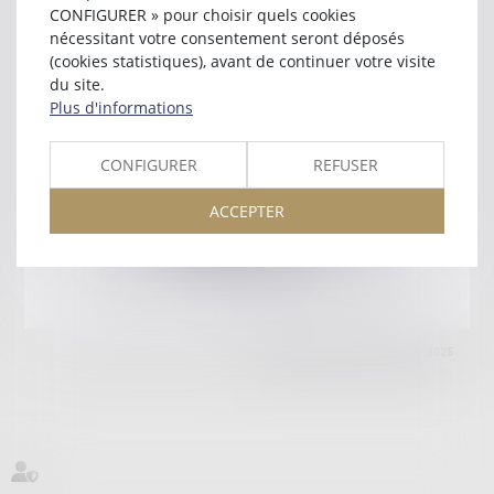
75116 PARIS
CONFIGURER » pour choisir quels cookies
Tél :
01 45 00 82 02
nécessitant votre consentement seront déposés
(cookies statistiques), avant de continuer votre visite
Retour
du site.
Plus d'informations
Honoraires
Mentions légales
Plan du site
CONFIGURER
REFUSER
ACCEPTER
amicale AA -COvea
11 Place des Cinq Martyrs du Lycée Buffon, 75014 PARIS
Tél :
SEPTEO DIGITAL & SERVICES © 2025